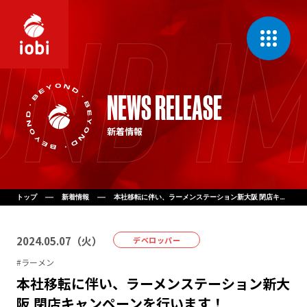
CONCEPT
NEWS RELEASE
私たちの理念
新着情報
MESSAGE
代表挨拶
COMPANY
会社案内
トップ
新着情報
本社移転に伴い、ラーメンステーション新大阪 閉店キャンペーンを行います！
BUSINESS
2024
.
05
.
07
（
火
）
事業一覧
デベロッパー
#
ラーメン
本社移転に伴い、ラーメンステーション新大
NEWS
新着情報
阪 閉店キャンペーンを行います！