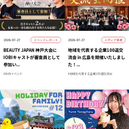
2026-07-27
2026-07-27
イベントレポート
メディア事業
BEAUTY JAPAN 神戸大会に
地域を代表する企業100選交
IOBIキャストが審査員として
流会 in 広島を開催いたしまし
参加い
...
た！
...
#
社外イベント
#
地域を代表する企業100選交流会