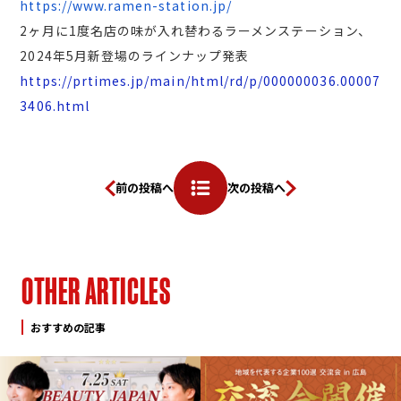
https://www.ramen-station.jp/
2ヶ月に1度名店の味が入れ替わるラーメンステーション、
2024年5月新登場のラインナップ発表
https://prtimes.jp/main/html/rd/p/000000036.00007
3406.html
前の投稿へ
次の投稿へ
O
T
H
E
R
A
R
T
I
C
L
E
S
おすすめの記事