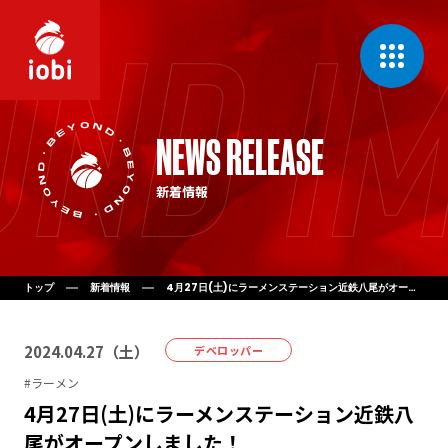
CONCEPT
NEWS RELEASE
私たちの理念
新着情報
MESSAGE
代表挨拶
COMPANY
会社案内
トップ
新着情報
4月27日(土)にラーメンステーション近鉄八尾がオープンしました！
BUSINESS
2024
.
04
.
27
（
土
）
事業一覧
デベロッパー
#
ラーメン
4月27日(土)にラーメンステーション近鉄八
NEWS
新着情報
尾がオープンしました！