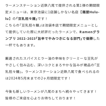
ラーメンステーション近鉄八尾で提供される第1弾の期間限
定メニューは、東京池袋に1店舗しかない名店
【麺屋Hulu-
lu】
の
｢豆乳担々麺｣
です！
こちらの｢豆乳担々麺｣は池袋本店で期間限定メニューとし
て提供していた際に大好評だったラーメンで、
Ramenグラ
ンプリ 2022-2023｢旨辛でやみつきになる部門｣で優勝
した
一杯でもあります。
厳選されたスパイスとラー油の辛味をクリーミーな豆乳が
やさしく包み込む、深いコクとまろやかな旨みが絶品の｢豆
乳担々麺｣。ラーメンステーション近鉄八尾で食べられるの
は2024年5月末までの2ヶ月間限定です！
今後も新しいラーメンが八尾のまちへ続々やってきます！
皆様のご来店を心よりお待ちしております！