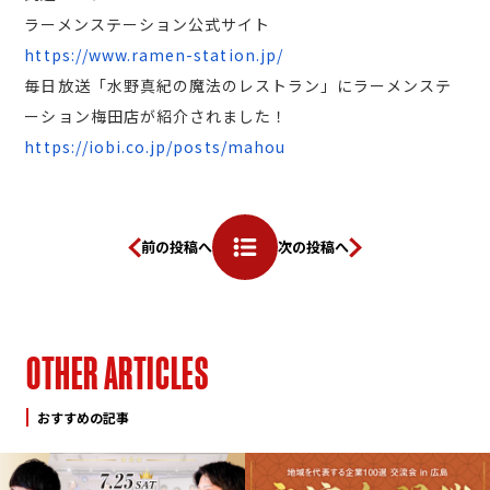
ラーメンステーション公式サイト
https://www.ramen-station.jp/
毎日放送「水野真紀の魔法のレストラン」にラーメンステ
ーション梅田店が紹介されました！
https://iobi.co.jp/posts/mahou
前の投稿へ
次の投稿へ
O
T
H
E
R
A
R
T
I
C
L
E
S
おすすめの記事