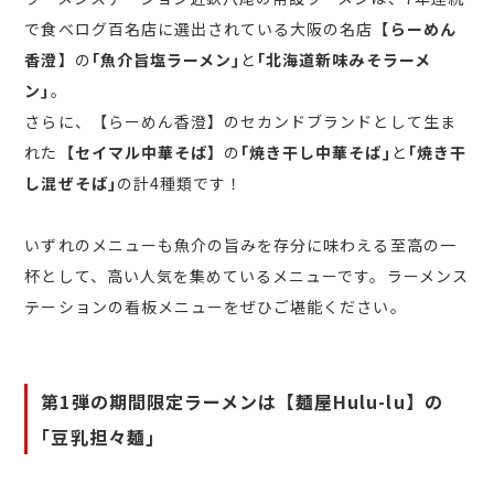
で食べログ百名店に選出されている大阪の名店
【らーめん
香澄】
の
｢魚介旨塩ラーメン｣
と
｢北海道新味みそラーメ
ン｣
。
さらに、【らーめん香澄】のセカンドブランドとして生ま
れた
【セイマル中華そば】
の
｢焼き干し中華そば｣
と
｢焼き干
し混ぜそば｣
の計4種類です！
いずれのメニューも魚介の旨みを存分に味わえる至高の一
杯として、高い人気を集めているメニューです。ラーメンス
テーションの看板メニューをぜひご堪能ください。
第1弾の期間限定ラーメンは【麺屋Hulu-lu】の
｢豆乳担々麺｣