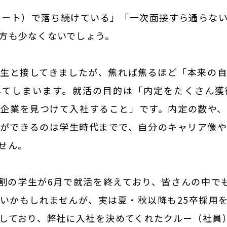
INTERNSHIP
インターン
シート）で落ち続けている」「一次面接すら通らな
方も少なくないでしょう。
生と接してきましたが、焦れば焦るほど「本来の
してしまいます。就活の目的は「内定をたくさん獲
企業を見つけて入社すること」です。内定の数や
ができるのは学生時代までで、自分のキャリア像
せん。
6割の学生が6月で就活を終えており、皆さんの中で
いかもしれませんが、実は夏・秋以降も25卒採用
しており、弊社に入社を決めてくれたクルー（社員