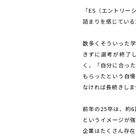
NEWS
新着情報
「ES（エントリー
詰まりを感じている
RECRUIT
採用情報
数多くそういった学
きずに選考が終了
く、「自分に合った
もらったという自慢
なければ長続きしま
前年の25卒は、約
というイメージが強
企業はたくさん存在