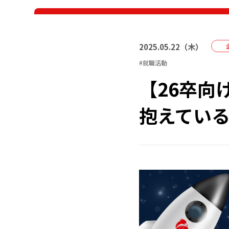
2025
.
05
.
22
（
木
）
#
就職活動
【26卒向
抱えてい