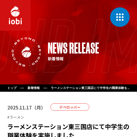
CONCEPT
NEWS RELEASE
私たちの理念
新着情報
MESSAGE
代表挨拶
COMPANY
会社案内
トップ
新着情報
ラーメンステーション東三国店にて中学生の職業体験を実施しました
BUSINESS
2025
.
11
.
17
（
月
）
事業一覧
デベロッパー
#
ラーメン
ラーメンステーション東三国店にて中学生の
NEWS
新着情報
職業体験を実施しました