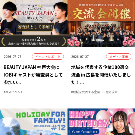
2026-07-27
2026-07-27
イベントレポート
メディア事業
BEAUTY JAPAN 神戸大会に
地域を代表する企業100選交
IOBIキャストが審査員として
流会 in 広島を開催いたしまし
参加い
...
た！
...
#
社外イベント
#
地域を代表する企業100選交流会