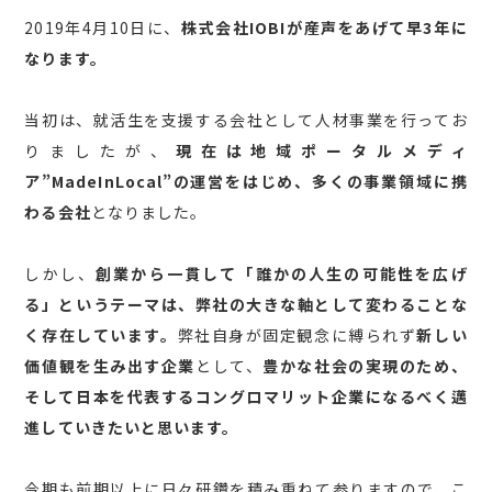
2019年4月10日に、
株式会社IOBIが産声をあげて早3年に
なります。
当初は、就活生を支援する会社として人材事業を行ってお
りましたが、
現在は地域ポータルメディ
ア”MadeInLocal”の運営をはじめ、多くの事業領域に携
わる会社
となりました。
しかし、
創業から一貫して「誰かの人生の可能性を広げ
る」というテーマは、弊社の大きな軸として変わることな
く存在しています。
弊社自身が固定観念に縛られず
新しい
価値観を生み出す企業
として、
豊かな社会の実現のため、
そして日本を代表するコングロマリット企業になるべく邁
進していきたいと思います。
今期も前期以上に日々研鑽を積み重ねて参りますので、こ