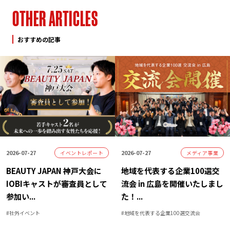
O
T
H
E
R
A
R
T
I
C
L
E
S
おすすめの記事
2026-07-27
2026-07-27
イベントレポート
メディア事業
BEAUTY JAPAN 神戸大会に
地域を代表する企業100選交
IOBIキャストが審査員として
流会 in 広島を開催いたしまし
参加い
...
た！
...
#
社外イベント
#
地域を代表する企業100選交流会