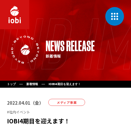
CONCEPT
NEWS RELEASE
私たちの理念
新着情報
MESSAGE
代表挨拶
COMPANY
会社案内
トップ
新着情報
IOBI4期目を迎えます！
BUSINESS
2022
.
04
.
01
（
金
）
事業一覧
メディア事業
#
社内イベント
IOBI4期目を迎えます！
NEWS
新着情報