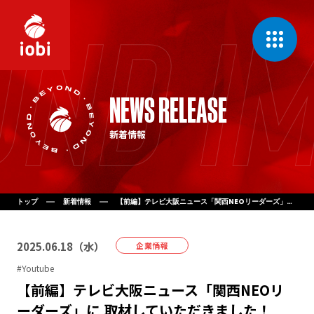
CONCEPT
NEWS RELEASE
私たちの理念
新着情報
MESSAGE
代表挨拶
COMPANY
会社案内
トップ
新着情報
【前編】テレビ大阪ニュース「関西NEOリーダーズ」に 取材していただきました！
BUSINESS
2025
.
06
.
18
（
水
）
事業一覧
企業情報
#
Youtube
【前編】テレビ大阪ニュース「関西NEOリ
NEWS
新着情報
ーダーズ」に 取材していただきました！