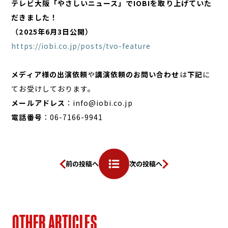
テレビ大阪「やさしいニュース」でIOBIを取り上げていた
だきました！
（2025年6月3日公開）
https://iobi.co.jp/posts/tvo-feature
メディア様の出演依頼
や
講演依頼のお問い合わせ
は
下記
に
てお受けしております。
メールアドレス
：info@iobi.co.jp
電話番号
：06-7166-9941
前の投稿へ
次の投稿へ
O
T
H
E
R
A
R
T
I
C
L
E
S