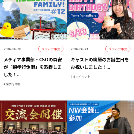
2026-06-30
2026-06-23
メディア事業
メディア事業
メディア事業部・CSOの森安
キャストの柳原のお誕生日を
が「親孝行休暇」を取得しま
お祝いしました！
...
した！
...
#
社内イベント
#
親孝行休暇