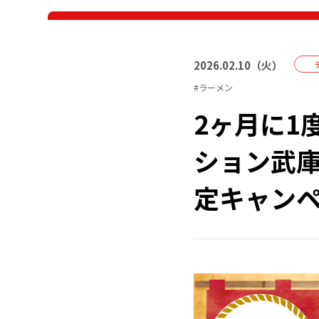
2026
.
02
.
10
（
火
）
#
ラーメン
2ヶ月に1
ション武庫
定キャン