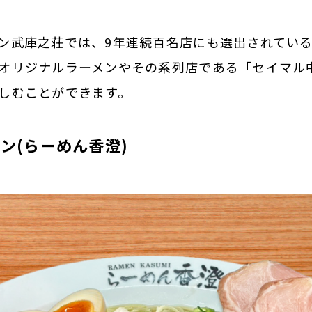
ン武庫之荘では、9年連続百名店にも選出されてい
オリジナルラーメンやその系列店である「セイマル
しむことができます。
ン(らーめん香澄)
MESSAGE
代表挨拶
BUSINESS
事業一覧