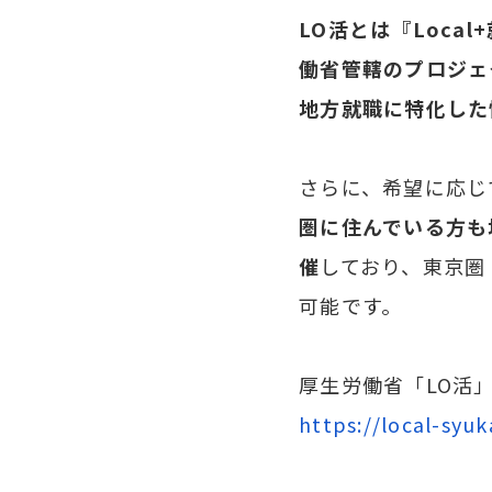
LO活とは『Local
働省管轄のプロジェ
地方就職に特化した
さらに、希望に応じ
圏に住んでいる方も
催
しており、東京圏
CONCEPT
私たちの理念
可能です。
厚生労働省「LO活
COMPANY
会社案内
https://local-syu