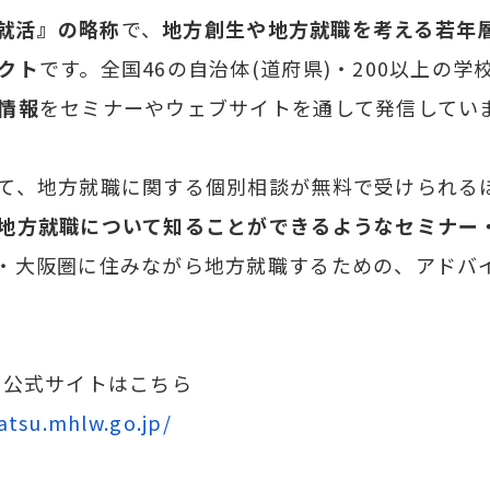
+就活』の略称
で、
地方創生や地方就職を考える若年
クト
です。全国46の自治体(道府県)・200以上の
情報
をセミナーやウェブサイトを通して発信してい
て、地方就職に関する個別相談が無料で受けられる
地方就職について知ることができるようなセミナー
・大阪圏に住みながら地方就職するための、アドバ
MESSAGE
代表挨拶
」公式サイトはこちら
BUSINESS
事業一覧
katsu.mhlw.go.jp/