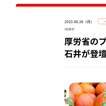
2023
.
06
.
26
（
月
）
#
起業家
厚労省のプ
石井が登