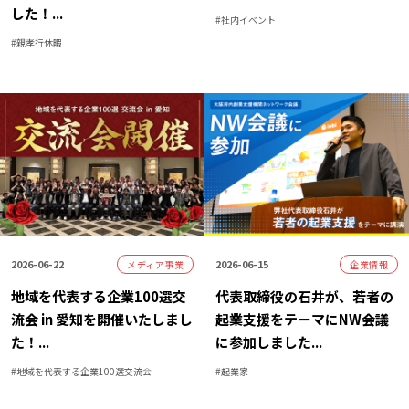
した！
...
#
社内イベント
#
親孝行休暇
2026-06-22
2026-06-15
メディア事業
企業情報
地域を代表する企業100選交
代表取締役の石井が、若者の
流会 in 愛知を開催いたしまし
起業支援をテーマにNW会議
た！
...
に参加しました
...
#
地域を代表する企業100選交流会
#
起業家