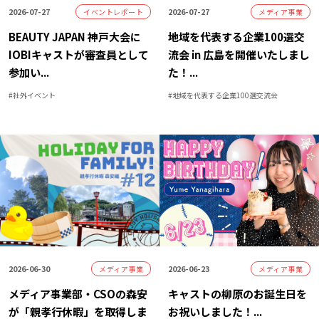
2026-07-27
2026-07-27
イベントレポート
メディア事業
BEAUTY JAPAN 神戸大会に
地域を代表する企業100選交
IOBIキャストが審査員として
流会 in 広島を開催いたしまし
参加い
...
た！
...
#
社外イベント
#
地域を代表する企業100選交流会
2026-06-30
2026-06-23
メディア事業
メディア事業
メディア事業部・CSOの森安
キャストの柳原のお誕生日を
が「親孝行休暇」を取得しま
お祝いしました！
...