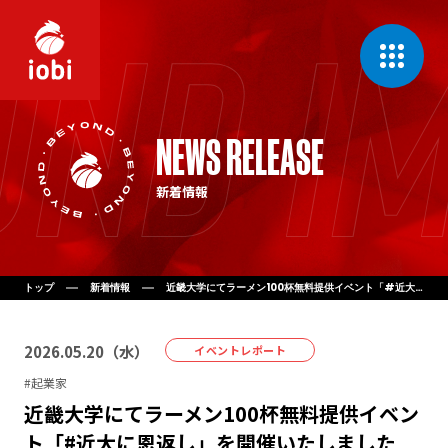
CONCEPT
NEWS RELEASE
私たちの理念
新着情報
MESSAGE
代表挨拶
COMPANY
会社案内
トップ
新着情報
近畿大学にてラーメン100杯無料提供イベント「#近大に恩返し」を開催いたしました
BUSINESS
2026
.
05
.
20
（
水
）
事業一覧
イベントレポート
#
起業家
近畿大学にてラーメン100杯無料提供イベン
NEWS
新着情報
ト「#近大に恩返し」を開催いたしました