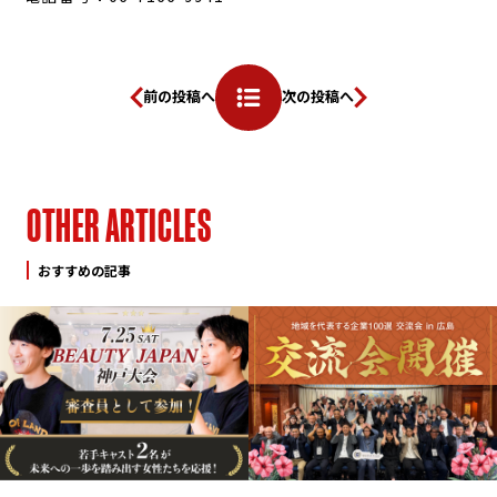
前の投稿へ
次の投稿へ
O
T
H
E
R
A
R
T
I
C
L
E
S
おすすめの記事