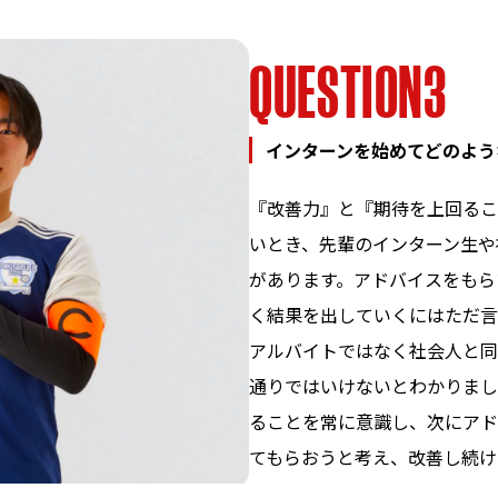
INTERNSHIP
インターン
Q
U
E
S
T
I
O
N
3
インターンを始めてどのよう
『改善力』と『期待を上回るこ
いとき、先輩のインターン生や
があります。アドバイスをもら
く結果を出していくにはただ言
アルバイトではなく社会人と同
通りではいけないとわかりまし
ることを常に意識し、次にアド
てもらおうと考え、改善し続け