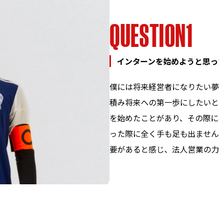
Q
U
E
S
T
I
O
N
1
インターンを始めようと思っ
僕には将来経営者になりたい夢
積み将来への第一歩にしたいと
を始めたことがあり、その際に
った際に全く手も足も出ません
要があると感じ、法人営業の力