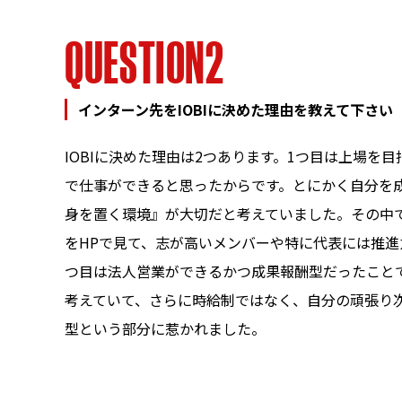
Q
U
E
S
T
I
O
N
2
インターン先をIOBIに決めた理由を教えて下さい
IOBIに決めた理由は2つあります。1つ目は上場を
で仕事ができると思ったからです。とにかく自分を
身を置く環境』が大切だと考えていました。その中
CONCEPT
私たちの理念
をHPで見て、志が高いメンバーや特に代表には推進
つ目は法人営業ができるかつ成果報酬型だったこと
考えていて、さらに時給制ではなく、自分の頑張り
COMPANY
会社案内
型という部分に惹かれました。