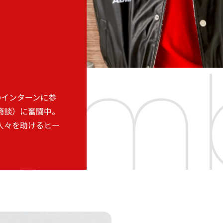
em
のインターンに参
商談）に奮闘中。
人々を助けるヒー